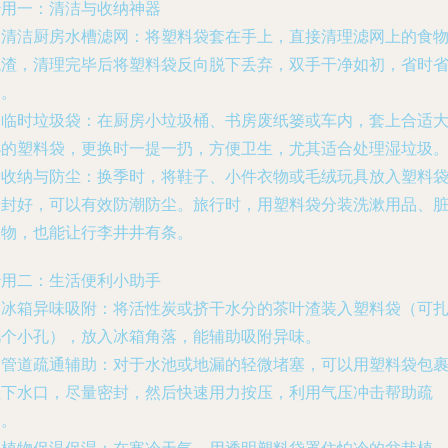
妙用一：清洁与收纳神器
.
清洁厨房水槽滤网
：将塑料袋套在手上，直接清理滤网上的食
残渣，清理完毕后将塑料袋反向脱下丢弃，双手干净如初，省时
力。
.
临时垃圾袋
：在厨房小垃圾桶、书房废纸篓或车内，套上合适
小的塑料袋，更换时一提一扔，方便卫生，尤其适合处理湿垃圾
.
收纳与防尘
：换季时，将鞋子、小件衣物或毛绒玩具放入塑料
中封好，可以有效防潮防尘。旅行时，用塑料袋分装洗漱用品、
衣物，也能让行李井井有条。
妙用二：生活便利小助手
.
冰箱异味吸附
：将活性炭或挤干水分的茶叶渣装入塑料袋（可
几个小孔），放入冰箱角落，能辅助吸附异味。
.
管道疏通辅助
：对于水池或地漏的轻微堵塞，可以用塑料袋包
住下水口，尽量密封，然后快速用力按压，利用气压冲击帮助疏
通。