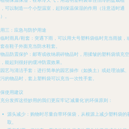
.
植物保温保湿
：在寒冷天气，用透明塑料袋罩住怕冷的盆栽植
物，可以制造一个小型温室，起到保温保湿的作用（注意适时通
风）。
妙用三：应急与防护用途
.
临时雨具/鞋套
：突遇下雨，可以用大号塑料袋临时充当雨披，
者套在鞋子外面充当防水鞋套。
.
物品防震保护
：邮寄或收纳易碎物品时，用揉皱的塑料袋填充
隙，能起到很好的缓冲防震效果。
.
园艺与清洁手套
：进行简单的园艺操作（如换土）或处理油腻
脏污的物品时，套上塑料袋可以充当一次性手套。
环保使用建议
在充分发挥这些妙用的我们更应牢记‘减量化’的环保原则：
源头减少
：购物时尽量自带环保袋，从根源上减少塑料袋的
取。