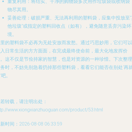
重复利用
：将结实、干净的购物袋多次用作垃圾袋或收纳袋
物尽其用。
妥善处理
：破损严重、无法再利用的塑料袋，应集中投放至“
他垃圾”或指定的塑料回收点（如有），避免随意丢弃污染环
境。
家里的塑料袋不必再为无处安放而发愁。通过巧思妙用，它们可
融入日常生活的方方面面，在完成最终使命前，最大化地发挥价
值。这不仅是节俭持家的智慧，也是对资源的一种珍惜。下次整
家务时，不妨先别急着扔掉那些塑料袋，看看它们能否在别处‘再
’吧。
如若转载，请注明出处：
ttp://www.xiongxianzhuoguan.com/product/53.html
新时间：2026-08-08 06:33:59