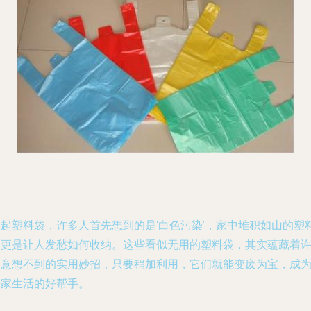
提起塑料袋，许多人首先想到的是‘白色污染’，家中堆积如山的塑
袋更是让人发愁如何收纳。这些看似无用的塑料袋，其实蕴藏着
多意想不到的实用妙招，只要稍加利用，它们就能变废为宝，成
居家生活的好帮手。