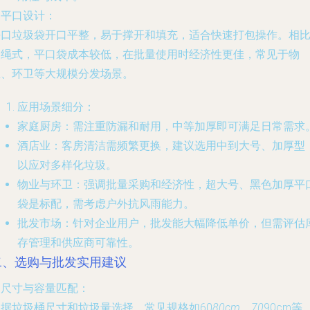
.
平口设计
：
平口垃圾袋开口平整，易于撑开和填充，适合快速打包操作。相
抽绳式，平口袋成本较低，在批量使用时经济性更佳，常见于物
业、环卫等大规模分发场景。
应用场景细分
：
家庭厨房
：需注重防漏和耐用，中等加厚即可满足日常需求
酒店业
：客房清洁需频繁更换，建议选用中到大号、加厚型
以应对多样化垃圾。
物业与环卫
：强调批量采购和经济性，超大号、黑色加厚平
袋是标配，需考虑户外抗风雨能力。
批发市场
：针对企业用户，批发能大幅降低单价，但需评估
存管理和供应商可靠性。
二、选购与批发实用建议
.
尺寸与容量匹配
：
根据垃圾桶尺寸和垃圾量选择，常见规格如60
80cm、70
90cm等