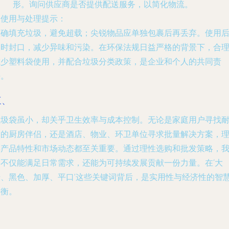
形。询问供应商是否提供配送服务，以简化物流。
.
使用与处理提示
：
正确填充垃圾，避免超载；尖锐物品应单独包裹后再丢弃。使用
及时封口，减少异味和污染。在环保法规日益严格的背景下，合
减少塑料袋使用，并配合垃圾分类政策，是企业和个人的共同责
任。
三、
垃圾袋虽小，却关乎卫生效率与成本控制。无论是家庭用户寻找
用的厨房伴侣，还是酒店、物业、环卫单位寻求批量解决方案，
解产品特性和市场动态都至关重要。通过理性选购和批发策略，
们不仅能满足日常需求，还能为可持续发展贡献一份力量。在‘大
号、黑色、加厚、平口’这些关键词背后，是实用性与经济性的智
平衡。