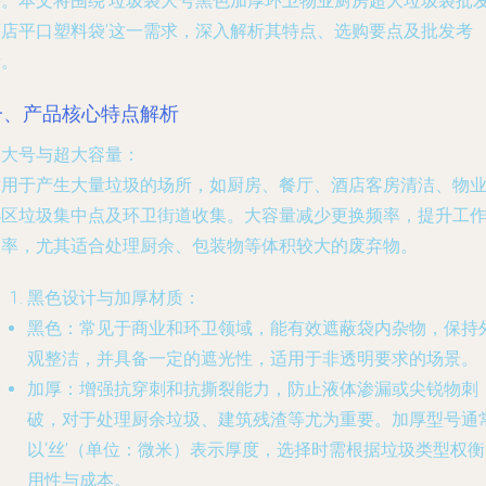
要。本文将围绕‘垃圾袋大号黑色加厚环卫物业厨房超大垃圾袋批
酒店平口塑料袋’这一需求，深入解析其特点、选购要点及批发考
量。
一、产品核心特点解析
.
大号与超大容量
：
适用于产生大量垃圾的场所，如厨房、餐厅、酒店客房清洁、物
小区垃圾集中点及环卫街道收集。大容量减少更换频率，提升工
效率，尤其适合处理厨余、包装物等体积较大的废弃物。
黑色设计与加厚材质
：
黑色
：常见于商业和环卫领域，能有效遮蔽袋内杂物，保持
观整洁，并具备一定的遮光性，适用于非透明要求的场景。
加厚
：增强抗穿刺和抗撕裂能力，防止液体渗漏或尖锐物刺
破，对于处理厨余垃圾、建筑残渣等尤为重要。加厚型号通
以‘丝’（单位：微米）表示厚度，选择时需根据垃圾类型权衡
用性与成本。