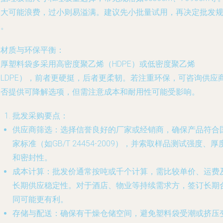
过大可能浪费，过小则易溢满。建议先小批量试用，再决定批发
格。
.
材质与环保平衡
：
加厚塑料袋多采用高密度聚乙烯（HDPE）或低密度聚乙烯
（LDPE），前者更硬挺，后者更柔韧。若注重环保，可咨询供应
是否提供可降解选项，但需注意成本和耐用性可能受影响。
批发采购要点
：
供应商筛选
：选择信誉良好的厂家或经销商，确保产品符合
家标准（如GB/T 24454-2009），并索取样品测试强度、厚
和密封性。
成本计算
：批发价通常按吨或千个计算，需比较单价、运费
长期供应稳定性。对于酒店、物业等持续需求方，签订长期
同可能更有利。
存储与配送
：确保有干燥仓储空间，避免塑料袋受潮或挤压