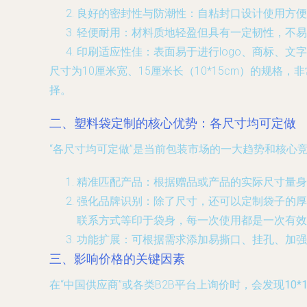
良好的密封性与防潮性
：自粘封口设计使用方便
轻便耐用
：材料质地轻盈但具有一定韧性，不易
印刷适应性佳
：表面易于进行logo、商标、
尺寸为10厘米宽、15厘米长（10*15cm）的规
择。
二、塑料袋定制的核心优势：各尺寸均可定做
“各尺寸均可定做”是当前包装市场的一大趋势和核
精准匹配产品
：根据赠品或产品的实际尺寸量身
强化品牌识别
：除了尺寸，还可以定制袋子的厚度
联系方式等印于袋身，每一次使用都是一次有效
功能扩展
：可根据需求添加易撕口、挂孔、加强
三、影响价格的关键因素
在“中国供应商”或各类B2B平台上询价时，会发现
10