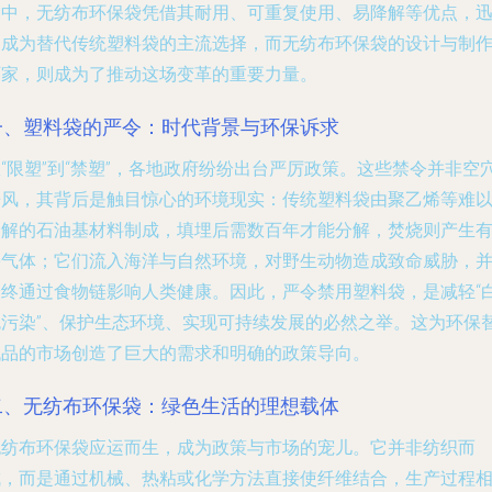
潮中，无纺布环保袋凭借其耐用、可重复使用、易降解等优点，
速成为替代传统塑料袋的主流选择，而无纺布环保袋的设计与制
厂家，则成为了推动这场变革的重要力量。
一、塑料袋的严令：时代背景与环保诉求
“限塑”到“禁塑”，各地政府纷纷出台严厉政策。这些禁令并非空
来风，其背后是触目惊心的环境现实：传统塑料袋由聚乙烯等难
降解的石油基材料制成，填埋后需数百年才能分解，焚烧则产生
害气体；它们流入海洋与自然环境，对野生动物造成致命威胁，
最终通过食物链影响人类健康。因此，严令禁用塑料袋，是减轻“
色污染”、保护生态环境、实现可持续发展的必然之举。这为环保
代品的市场创造了巨大的需求和明确的政策导向。
二、无纺布环保袋：绿色生活的理想载体
无纺布环保袋应运而生，成为政策与市场的宠儿。它并非纺织而
成，而是通过机械、热粘或化学方法直接使纤维结合，生产过程