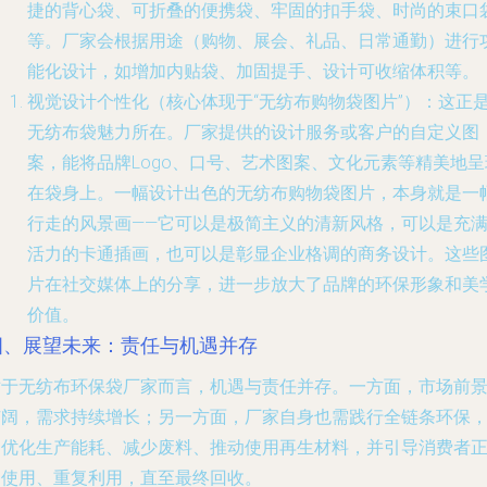
捷的背心袋、可折叠的便携袋、牢固的扣手袋、时尚的束口
等。厂家会根据用途（购物、展会、礼品、日常通勤）进行
能化设计，如增加内贴袋、加固提手、设计可收缩体积等。
视觉设计个性化
（核心体现于“无纺布购物袋图片”）：这正
无纺布袋魅力所在。厂家提供的设计服务或客户的自定义图
案，能将品牌Logo、口号、艺术图案、文化元素等精美地呈
在袋身上。一幅设计出色的无纺布购物袋图片，本身就是一
行走的风景画——它可以是极简主义的清新风格，可以是充
活力的卡通插画，也可以是彰显企业格调的商务设计。这些
片在社交媒体上的分享，进一步放大了品牌的环保形象和美
价值。
四、展望未来：责任与机遇并存
对于无纺布环保袋厂家而言，机遇与责任并存。一方面，市场前
广阔，需求持续增长；另一方面，厂家自身也需践行全链条环保
如优化生产能耗、减少废料、推动使用再生材料，并引导消费者
确使用、重复利用，直至最终回收。