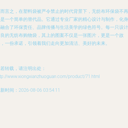
总而言之，在塑料袋被严令禁止的时代背景下，无纺布环保袋不
只是一个简单的替代品。它通过专业厂家的精心设计与制作，化
为融合了环保责任、品牌传播与生活美学的绿色符号。每一只设
精良的无纺布购物袋，其上的图案不仅是一张图片，更是一个故
事，一份承诺，引领着我们走向更加清洁、美好的未来。
如若转载，请注明出处：
ttp://www.xiongxianzhuoguan.com/product/71.html
新时间：2026-08-06 03:54:11