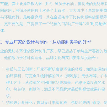
对节能。其主要原料聚丙烯（PP）虽源于石油，但制成的无纺布
坚固耐用，可循环使用数十次甚至上百次，大大减少了单次使用
本与环境负荷。最终废弃后，其在合适条件下比传统塑料袋更易
解。更重要的是，它提供了一个绝佳的
“移动广告牌”
和
“时尚配饰
载体。
三、专业厂家的设计与制作：从功能到美学的升华
专业的无纺布环保袋设计制作厂家，早已超越了单纯生产容器的
畴。他们致力于将环保理念、品牌文化与实用美学深度融合：
材质与工艺创新
：厂家不断研发更环保的材质，如添加碳酸
的环保料、可完全生物降解的PLA（聚乳酸）无纺布等。在
作工艺上，从传统的丝网印刷到更精美、色彩还原度高的水
印、热转印、刺绣等，满足不同品牌对品质和视觉效果的要
求。
结构设计多样化
：袋型设计丰富多样，包括经典的T恤袋、