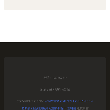
电话：1393078**
地址：雄县塑料包装城
COPYRIGHT © 2026
WWW.XIONGXIANZHUOGUAN.COM
塑料袋
雄县雄州镇卓冠塑料制品厂
塑料袋
版权所有